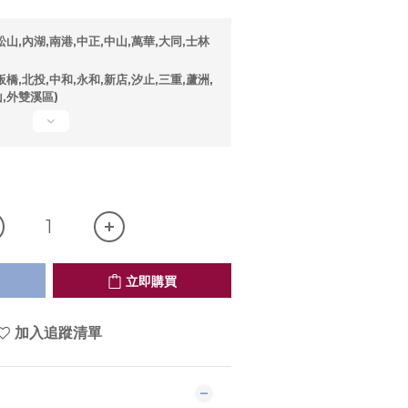
山,內湖,南港,中正,中山,萬華,大同,士林
橋,北投,中和,永和,新店,汐止,三重,蘆洲,
山,外雙溪區)
立即購買
加入追蹤清單