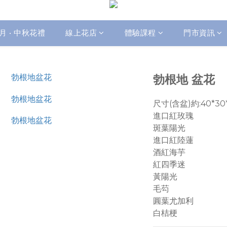
月 • 中秋花禮
線上花店
體驗課程
門市資訊
勃根地 盆花
尺寸(含盆)約:40*30*
進口紅玫瑰
斑葉陽光
進口紅陸蓮
酒紅海芋
紅四季迷
黃陽光
毛芶
圓葉尤加利
白桔梗