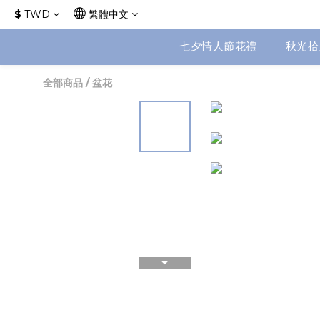
$
TWD
繁體中文
七夕情人節花禮
秋光拾
全部商品
/
盆花