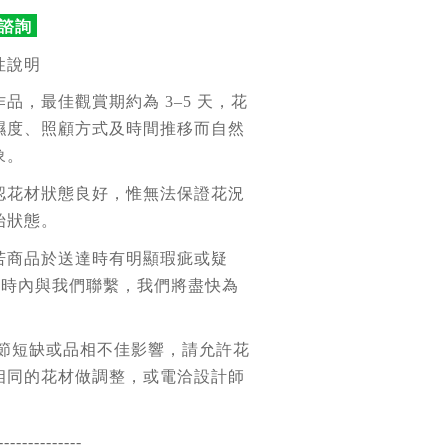
時諮詢
性說明
品，最佳觀賞期約為 3–5 天，花
濕度、照顧方式及時間推移而自然
象。
認花材狀態良好，惟無法保證花況
始狀態。
若商品於送達時有明顯瑕疵或疑
 小時內與我們聯繫，我們將盡快為
季節短缺或品相不佳影響，請允許花
相同的花材做調整，或電洽設計師
--------------