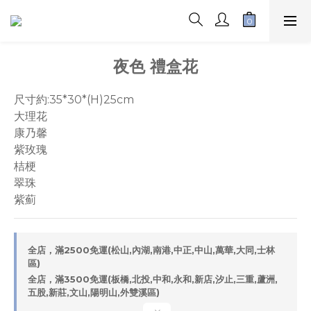
夜色 禮盒花
尺寸約:35*30*(H)25cm
大理花
康乃馨
紫玫瑰
桔梗
翠珠
紫薊
全店，滿2500免運(松山,內湖,南港,中正,中山,萬華,大同,士林
區)
全店，滿3500免運(板橋,北投,中和,永和,新店,汐止,三重,蘆洲,
五股,新莊,文山,陽明山,外雙溪區)