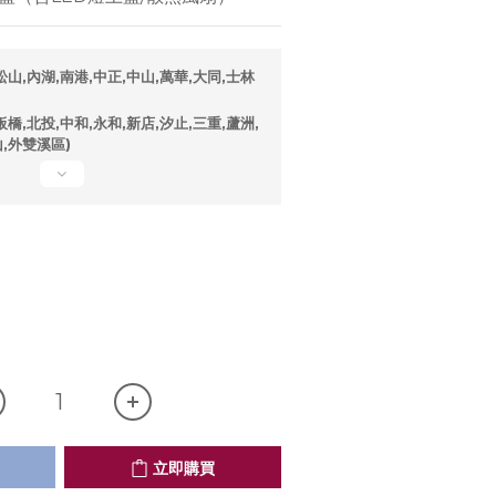
山,內湖,南港,中正,中山,萬華,大同,士林
橋,北投,中和,永和,新店,汐止,三重,蘆洲,
山,外雙溪區)
立即購買