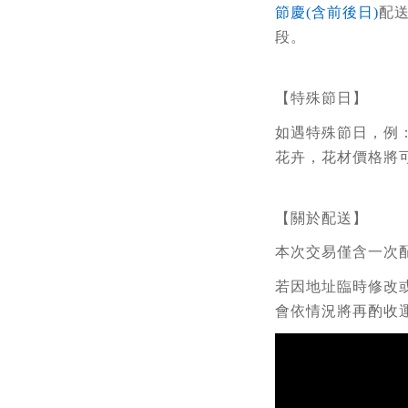
節慶(含前後日)
配
段。
【特殊節日】
如遇特殊節日，例
花卉，花材價格將
【關於配送】
本次交易僅含一次
若因地址臨時修改
會依情況將再酌收