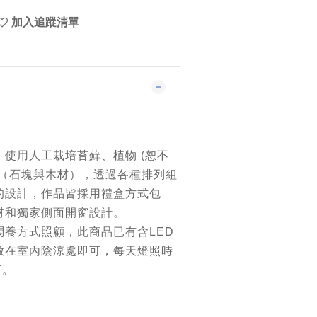
加入追蹤清單
使用人工栽培苔蘚、植物 (恕不
材（石塊與木材），
透過各種排列組
的設計，
作品皆採用禮盒方式包
材和獨家側面開窗設計。
悶養方式照顧，
此商品已有含LED
放在室內陰涼處即可，每天燈照時
可。