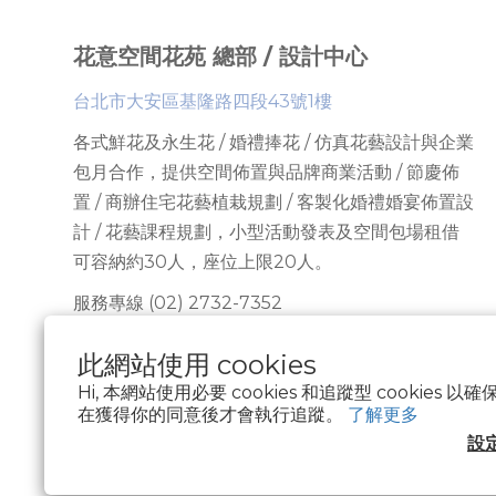
花意空間花苑 總部 / 設計中心
台北市大安區基隆路四段43號1樓
各式鮮花及永生花 / 婚禮捧花 / 仿真花藝設計與企業
包月合作，提供
空間佈置與品牌商業活動 / 節慶佈
置 / 商辦住宅花藝植栽規劃 / 客製化婚禮婚宴佈置設
計 / 花藝課程規劃
，
小型活動發表及空間包場租借
可容納約30人
，座位上限
20人。
服務專線 (02) 2732-7352
花藝設計 #301
此網站使用 cookies
會場佈置 #201
Hi, 本網站使用必要 cookies 和追蹤型 cookies
在獲得你的同意後才會執行追蹤。
了解更多
課程諮詢 #302
設