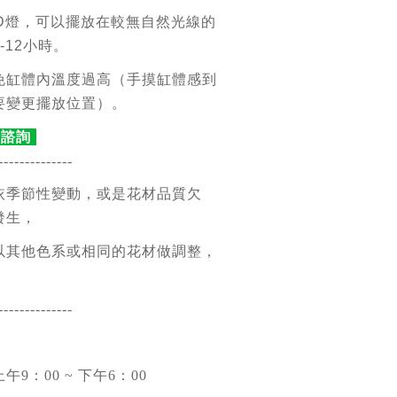
ED燈，可以擺放在較無自然光線的
-12小時。
免缸體內溫度過高（手摸缸體感到
要變更擺放位置）。
時諮詢
--------------
依季節性變動，或是花材品質欠
發生，
以其他色系或相同的花材做調整，
。
--------------
9：00 ~ 下午6：00