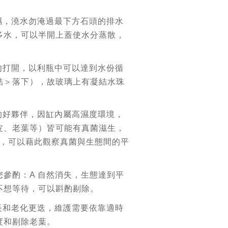
濕，澆水勿淹過最下方石頭的排水
多水，可以半開上蓋使水分蒸散，
。
勿打開，以利瓶中可以達到水份循
結＞落下），故玻璃上有凝結水珠
的好夥伴，因缸內屬高濕度環境，
皮、老葉等）皆可能有真菌滋生，
等，可以藉此觀察真菌與生態間的平
您參酌：
A 自然消失，生態達到平
不想等待，可以斟酌剔除。
長和老化更迭，維護需要依靠適時
度和剔除老葉。