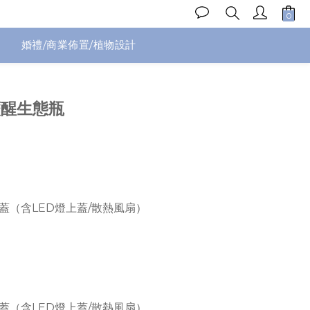
婚禮/商業佈置/植物設計
立即購買
│蕨醒生態瓶
蓋（含LED燈上蓋/散熱風扇）
蓋（含LED燈上蓋/散熱風扇）