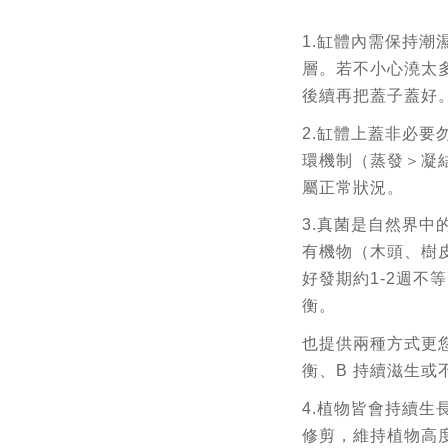
1.缸體內需保持潮
層。若不小心澆太
後續再把蓋子蓋好
2.缸體上蓋非必要
環機制（蒸發＞凝
屬正常狀況。
3.真菌是自然界中
有機物（木頭、樹
好發期約1-2週不
衡。
也提供兩種方式更
衡
、B 持續滋生或
4.植物皆會持續生
修剪，維持植物高