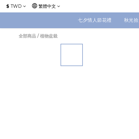
$
TWD
繁體中文
七夕情人節花禮
秋光拾
全部商品
/
植物盆栽