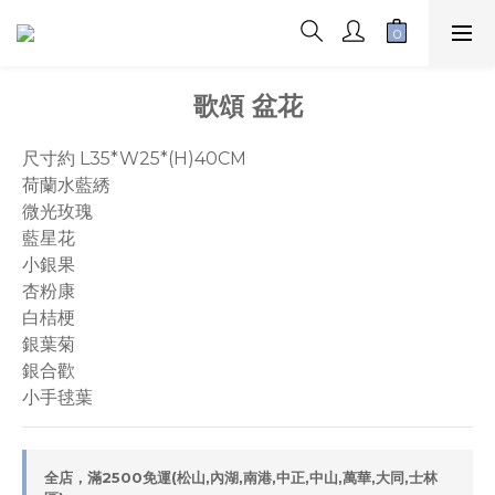
歌頌 盆花
尺寸約 L35*W25*(H)40CM
荷蘭水藍綉
微光玫瑰
藍星花
小銀果
杏粉康
白桔梗
銀葉菊
銀合歡
小手毬葉
全店，滿2500免運(松山,內湖,南港,中正,中山,萬華,大同,士林