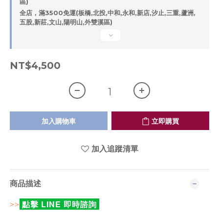
區)
全店，滿3500免運(板橋,北投,中和,永和,新店,汐止,三重,蘆洲,
五股,新莊,文山,陽明山,外雙溪區)
NT$4,500
加入購物車
立即購買
加入追蹤清單
商品描述
點擊 LINE 即時諮詢
>>