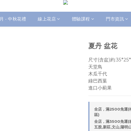
月 • 中秋花禮
線上花店
體驗課程
門市資訊
夏丹 盆花
尺寸(含盆)約:35*25*
天堂鳥
木瓜千代
綠巴西葉
進口小薊果
全店，滿2500免運(松
區)
全店，滿3500免運(板
五股,新莊,文山,陽明