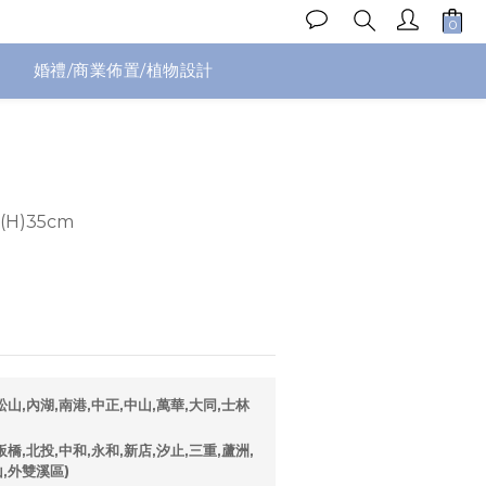
婚禮/商業佈置/植物設計
立即購買
(H)35cm
山,內湖,南港,中正,中山,萬華,大同,士林
橋,北投,中和,永和,新店,汐止,三重,蘆洲,
山,外雙溪區)