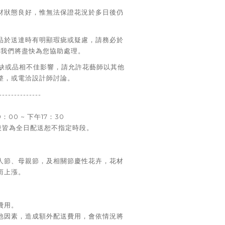
材狀態良好，惟無法保證花況於多日後仍
品於送達時有明顯瑕疵或疑慮，請務必於
，我們將盡快為您協助處理。
短缺或品相不佳影響，請允許花藝師以其他
整，或電洽設計師討論。
--------------
00 ~ 下午17：30
段皆為全日配送恕不指定時段。
人節、母親節，及相關節慶性花卉，花材
而上漲。
費用。
他因素，造成額外配送費用，會依情況將