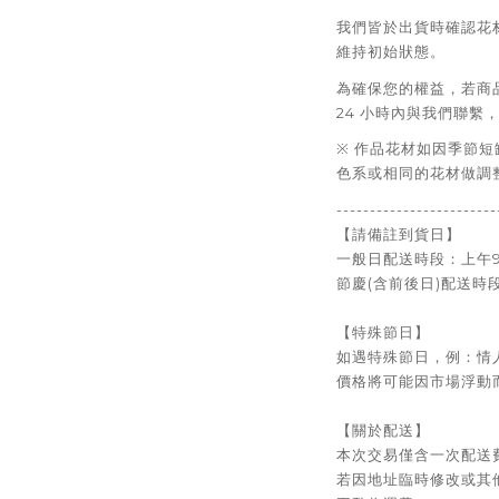
我們皆於出貨時確認花
維持初始狀態。
為確保您的權益，若商
24 小時內與我們聯繫
※ 作品花材如因季節
色系或相同的花材做調
------------------------
【請備註到貨日】
一般日配送時段：上午9：
節慶(含前後日)
配送時
【特殊節日】
如遇特殊節日，例：情
價格將可能因市場浮動
【關於配送】
本次交易僅含一次配送
若因地址臨時修改或其