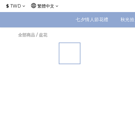
$
TWD
繁體中文
七夕情人節花禮
秋光拾
全部商品
/
盆花