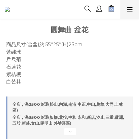
圓舞曲 盆花
商品尺寸(含盆)約:55*25*(H)25cm
紫繡球
乒乓菊
石蓮花
紫桔梗
白芒其
全店，滿2500免運(松山,內湖,南港,中正,中山,萬華,大同,士林
區)
全店，滿3500免運(板橋,北投,中和,永和,新店,汐止,三重,蘆洲,
五股,新莊,文山,陽明山,外雙溪區)