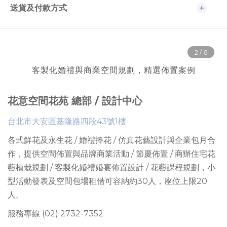
送貨及付款方式
客製化婚禮與商業空間規劃，精選佈置案例
花意空間花苑 總部 / 設計中心
台北市大安區基隆路四段43號1樓
各式鮮花及永生花 / 婚禮捧花 / 仿真花藝設計與企業包月合
作，提供
空間佈置與品牌商業活動 / 節慶佈置 / 商辦住宅花
藝植栽規劃 / 客製化婚禮婚宴佈置設計 / 花藝課程規劃
，
小
型活動發表及空間包場租借可容納約30人
，座位上限
20
人。
服務專線 (02) 2732-7352