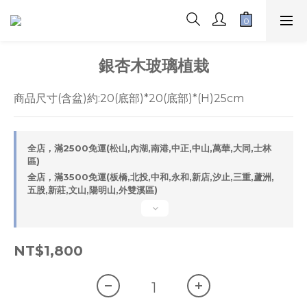
銀杏木玻璃植栽
商品尺寸(含盆)約:20(底部)*20(底部)*(H)25cm
全店，滿2500免運(松山,內湖,南港,中正,中山,萬華,大同,士林
區)
全店，滿3500免運(板橋,北投,中和,永和,新店,汐止,三重,蘆洲,
五股,新莊,文山,陽明山,外雙溪區)
NT$1,800