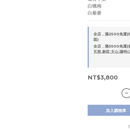
白蠟梅
白藜麥
全店，滿2500免運(松
區)
全店，滿3500免運(板
五股,新莊,文山,陽明
NT$3,800
加入購物車