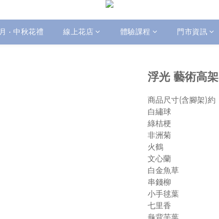
月 • 中秋花禮
線上花店
體驗課程
門市資訊
浮光 藝術高架
商品尺寸(含腳架)約：
白繡球
綠桔梗
非洲菊
火鶴
文心蘭
白金魚草
串錢柳
小手毬葉
七里香
龜背芋葉