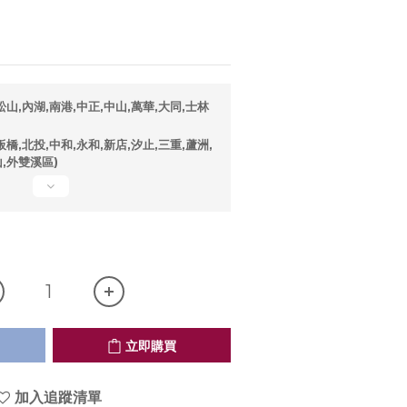
山,內湖,南港,中正,中山,萬華,大同,士林
橋,北投,中和,永和,新店,汐止,三重,蘆洲,
山,外雙溪區)
立即購買
加入追蹤清單