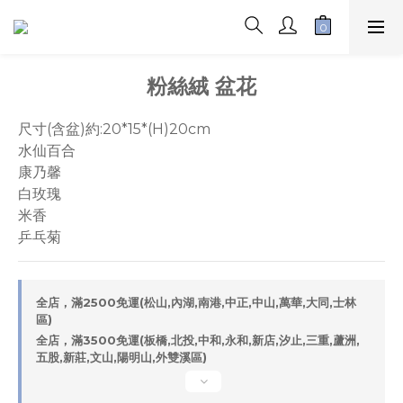
粉絲絨 盆花
尺寸(含盆)約:20*15*(H)20cm
水仙百合
康乃馨
白玫瑰
米香
乒乓菊
全店，滿2500免運(松山,內湖,南港,中正,中山,萬華,大同,士林
區)
全店，滿3500免運(板橋,北投,中和,永和,新店,汐止,三重,蘆洲,
五股,新莊,文山,陽明山,外雙溪區)