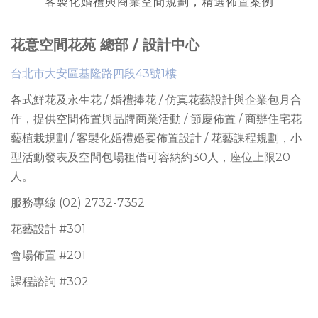
客製化婚禮與商業空間規劃，精選佈置案例
花意空間花苑 總部 / 設計中心
台北市大安區基隆路四段43號1樓
各式鮮花及永生花 / 婚禮捧花 / 仿真花藝設計與企業包月合
作，提供
空間佈置與品牌商業活動 / 節慶佈置 / 商辦住宅花
藝植栽規劃 / 客製化婚禮婚宴佈置設計 / 花藝課程規劃
，
小
型活動發表及空間包場租借可容納約30人
，座位上限
20
人。
服務專線 (02) 2732-7352
花藝設計 #301
會場佈置 #201
課程諮詢 #302