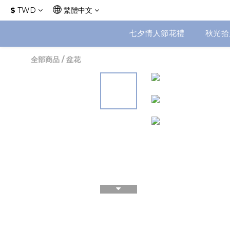
$
TWD
繁體中文
七夕情人節花禮
秋光拾
全部商品
/
盆花