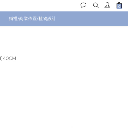
婚禮/商業佈置/植物設計
立即購買
H)40CM