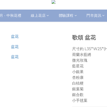
月 • 中秋花禮
線上花店
體驗課程
門市資訊
歌頌 盆花
尺寸約 L35*W25*(
荷蘭水藍綉
微光玫瑰
藍星花
小銀果
杏粉康
白桔梗
銀葉菊
銀合歡
小手毬葉