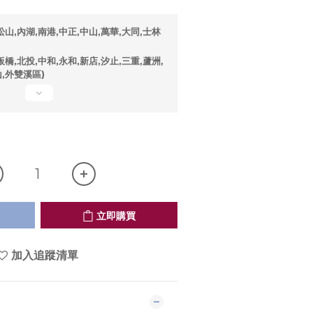
山,內湖,南港,中正,中山,萬華,大同,士林
橋,北投,中和,永和,新店,汐止,三重,蘆洲,
山,外雙溪區)
立即購買
加入追蹤清單