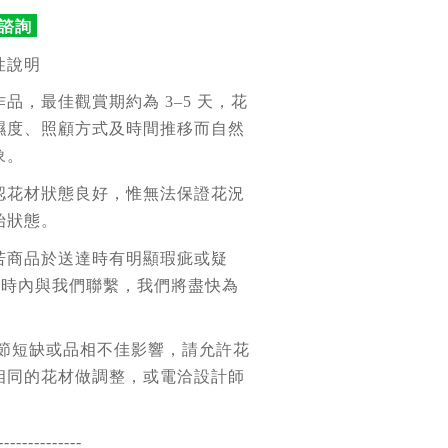
時諮詢
性說明
品，最佳觀賞期約為 3–5 天，花
濕度、照顧方式及時間推移而自然
象。
認花材狀態良好，惟無法保證花況
始狀態。
若商品於送達時有明顯瑕疵或疑
 小時內與我們聯繫，我們將盡快為
季節短缺或品相不佳影響，請允許花
相同的花材做調整，或電洽設計師
--------------