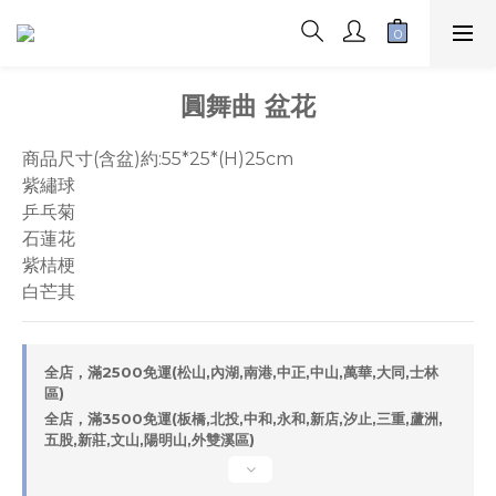
圓舞曲 盆花
商品尺寸(含盆)約:55*25*(H)25cm
紫繡球
乒乓菊
石蓮花
紫桔梗
白芒其
全店，滿2500免運(松山,內湖,南港,中正,中山,萬華,大同,士林
區)
全店，滿3500免運(板橋,北投,中和,永和,新店,汐止,三重,蘆洲,
五股,新莊,文山,陽明山,外雙溪區)