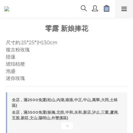
零露 新娘捧花
尺寸約:25*25*(H)30cm
復古粉玫瑰
陸蓮
琥珀桔梗
泡盛
迷你玫瑰
全店，滿2500免運(松山,內湖,南港,中正,中山,萬華,大同,士林
區)
全店，滿3500免運(板橋,北投,中和,永和,新店,汐止,三重,蘆洲,
五股,新莊,文山,陽明山,外雙溪區)