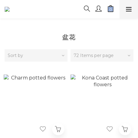
盆花
Sort by
72 Items per page