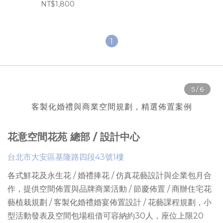
NT$1,800
1
客製化婚禮與商業空間規劃，精選佈置案例
花意空間花苑 總部 / 設計中心
台北市大安區基隆路四段43號1樓
各式鮮花及永生花 / 婚禮捧花 / 仿真花藝設計與企業包月合
作，提供
空間佈置與品牌商業活動 / 節慶佈置 / 商辦住宅花
藝植栽規劃 / 客製化婚禮婚宴佈置設計 / 花藝課程規劃
，
小
型活動發表及空間包場租借可容納約30人
，座位上限
20