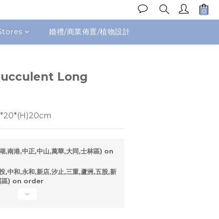
Stores
婚禮/商業佈置/植物設計
BUY NOW
ucculent Long
20*(H)20cm
湖,南港,中正,中山,萬華,大同,士林區) on
投,中和,永和,新店,汐止,三重,蘆洲,五股,新
) on order