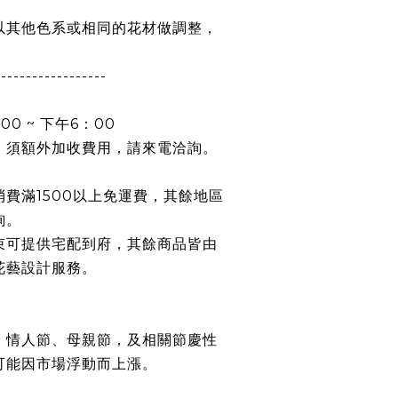
，
以其他色系或相同的花材做調整，
。
------------------
0 ~ 下午6：00
，須額外加收費用，請來電洽詢。
費滿1500以上免運費，其餘地區
詢。
束可提供宅配到府，其餘商品皆由
花藝設計服務。
：情人節、母親節，及相關節慶性
可能因市場浮動而上漲。