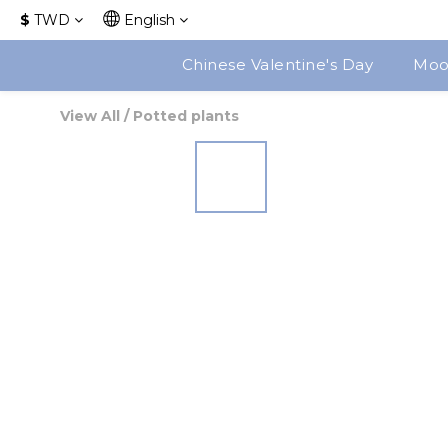
$
TWD
English
Chinese Valentine's Day
Moon
View All
/
Potted plants