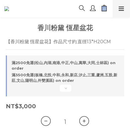
香川粉黛 恆星盆花
【香川粉黛 恆星盆花】作品尺寸約:直徑13*H20CM
滿2500免運(松山,內湖,南港,中正,中山,萬華,大同,士林區) on
order
滿3500免運(板橋,北投,中和,永和,新店,汐止,三重,蘆洲,五股,新
莊,文山,陽明山,外雙溪區) on order
NT$3,000