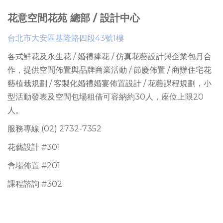
花意空間花苑 總部 / 設計中心
台北市大安區基隆路四段43號1樓
各式鮮花及永生花 / 婚禮捧花 / 仿真花藝設計與企業包月合
作，提供
空間佈置與品牌商業活動 / 節慶佈置 / 商辦住宅花
藝植栽規劃 / 客製化婚禮婚宴佈置設計 / 花藝課程規劃
，
小
型活動發表及空間包場租借可容納約30人
，座位上限
20
人。
服務專線 (02) 2732-7352
花藝設計 #301
會場佈置 #201
課程諮詢 #302