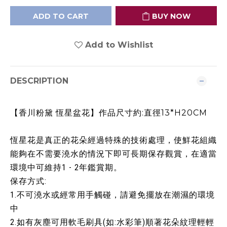
ADD TO CART
BUY NOW
Add to Wishlist
DESCRIPTION
【香川粉黛 恆星盆花】作品尺寸約:直徑13*H20CM
恆星花是真正的花朵經過特殊的技術處理，使鮮花組織
能夠在不需要澆水的情況下即可長期保存觀賞，在適當
環境中可維持1 - 2年鑑賞期。
保存方式:
1.不可澆水或經常用手觸碰，請避免擺放在潮濕的環境
中
2.如有灰塵可用軟毛刷具(如:水彩筆)順著花朵紋理輕輕