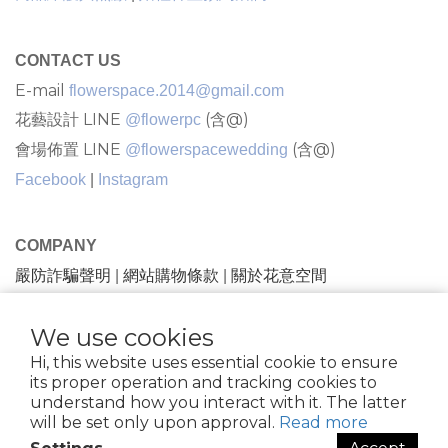
CONTACT US
E-mail
flowerspace.2014@gmail.com
花藝設計 LINE
(含@)
@flowerpc
會場佈置 LINE
(含@)
@flowerspacewedding
Facebook
|
Instagram
COMPANY
嚴防詐騙聲明
網站購物條款
關於花意空間
|
|
We use cookies
隱私條款 |條款及細則
| 2021 © FlowerSpace |花意空間
Hi, this website uses essential cookie to ensure
花苑 |81734432
its proper operation and tracking cookies to
understand how you interact with it. The latter
will be set only upon approval.
Read more