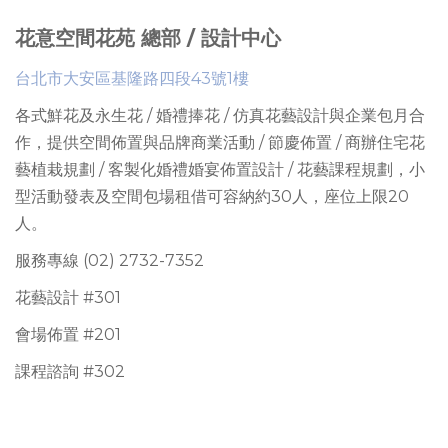
花意空間花苑 總部 / 設計中心
台北市大安區基隆路四段43號1樓
各式鮮花及永生花 / 婚禮捧花 / 仿真花藝設計與企業包月合
作，提供
空間佈置與品牌商業活動 / 節慶佈置 / 商辦住宅花
藝植栽規劃 / 客製化婚禮婚宴佈置設計 / 花藝課程規劃
，
小
型活動發表及空間包場租借可容納約30人
，座位上限
20
人。
服務專線 (02) 2732-7352
花藝設計 #301
會場佈置 #201
課程諮詢 #302