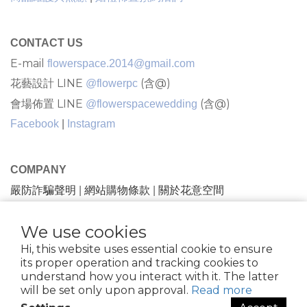
CONTACT US
E-mail
flowerspace.2014@gmail.com
花藝設計 LINE
(含@)
@flowerpc
會場佈置 LINE
(含@)
@flowerspacewedding
Facebook
|
Instagram
COMPANY
嚴防詐騙聲明
網站購物條款
關於花意空間
|
|
We use cookies
隱私條款 |條款及細則
| 2021 © FlowerSpace |花意空間
Hi, this website uses essential cookie to ensure
花苑 |81734432
its proper operation and tracking cookies to
understand how you interact with it. The latter
will be set only upon approval.
Read more