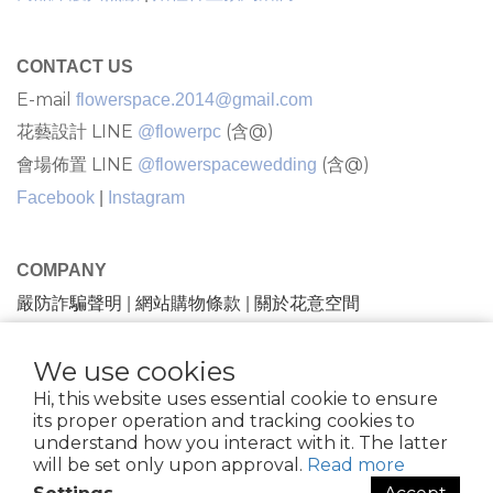
CONTACT US
E-mail
flowerspace.2014@gmail.com
花藝設計 LINE
(含@)
@flowerpc
會場佈置 LINE
(含@)
@flowerspacewedding
Facebook
|
Instagram
COMPANY
嚴防詐騙聲明
網站購物條款
關於花意空間
|
|
We use cookies
隱私條款 |條款及細則
| 2021 © FlowerSpace |花意空間
Hi, this website uses essential cookie to ensure
花苑 |81734432
its proper operation and tracking cookies to
understand how you interact with it. The latter
will be set only upon approval.
Read more