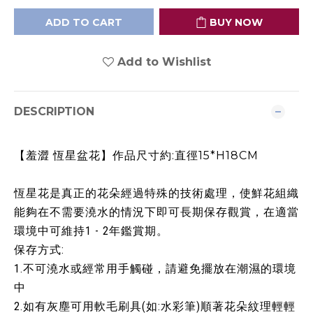
ADD TO CART
BUY NOW
Add to Wishlist
DESCRIPTION
【羞澀 恆星盆花】作品尺寸約:直徑15*H18CM
恆星花是真正的花朵經過特殊的技術處理，使鮮花組織
能夠在不需要澆水的情況下即可長期保存觀賞，在適當
環境中可維持1 - 2年鑑賞期。
保存方式:
1.不可澆水或經常用手觸碰，請避免擺放在潮濕的環境
中
2.如有灰塵可用軟毛刷具(如:水彩筆)順著花朵紋理輕輕