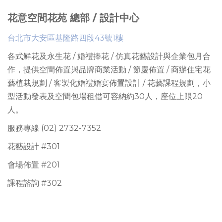
花意空間花苑 總部 / 設計中心
台北市大安區基隆路四段43號1樓
各式鮮花及永生花 / 婚禮捧花 / 仿真花藝設計與企業包月合
作，提供
空間佈置與品牌商業活動 / 節慶佈置 / 商辦住宅花
藝植栽規劃 / 客製化婚禮婚宴佈置設計 / 花藝課程規劃
，
小
型活動發表及空間包場租借可容納約30人
，座位上限
20
人。
服務專線 (02) 2732-7352
花藝設計 #301
會場佈置 #201
課程諮詢 #302