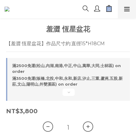
羞澀 恆星盆花
【羞澀 恆星盆花】作品尺寸約:直徑15*H18CM
滿2500免運(松山,內湖,南港,中正,中山,萬華,大同,士林區) on
order
滿3500免運(板橋,北投,中和,永和,新店,汐止,三重,蘆洲,五股,新
莊,文山,陽明山,外雙溪區) on order
NT$3,800