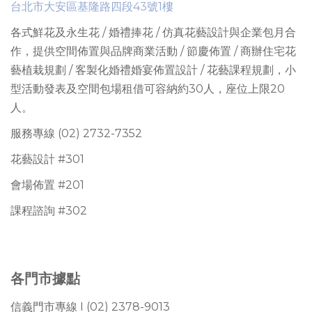
台北市大安區基隆路四段43號1樓
各式鮮花及永生花 / 婚禮捧花 / 仿真花藝設計與企業包月合
作，提供
空間佈置與品牌商業活動 / 節慶佈置 / 商辦住宅花
藝植栽規劃 / 客製化婚禮婚宴佈置設計 / 花藝課程規劃
，
小
型活動發表及空間包場租借可容納約30人
，座位上限
20
人。
服務專線 (02) 2732-7352
花藝設計 #301
會場佈置 #201
課程諮詢 #302
各門市據點
信義門市專線 I (02) 2378-9013