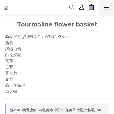
Tourmaline flower basket
商品尺寸(含腳架)約：W85*190cm
蒲葵
鐵炮百合
白蝴蝶蘭
芭蕉
芒萁
百合竹
文竹
綠十字繡球
綠火鶴
滿2500免運(松山,內湖,南港,中正,中山,萬華,大同,士林區) on