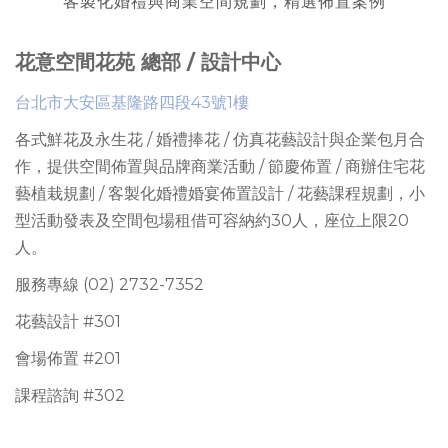
客製化婚禮與商業空間規劃，精選佈置案例
花意空間花苑 總部 / 設計中心
台北市大安區基隆路四段43號1樓
各式鮮花及永生花 / 婚禮捧花 / 仿真花藝設計與企業包月合
作，提供
空間佈置與品牌商業活動 / 節慶佈置 / 商辦住宅花
藝植栽規劃 / 客製化婚禮婚宴佈置設計 / 花藝課程規劃
，
小
型活動發表及空間包場租借可容納約30人
，座位上限
20
人。
服務專線 (02) 2732-7352
花藝設計 #301
會場佈置 #201
課程諮詢 #302