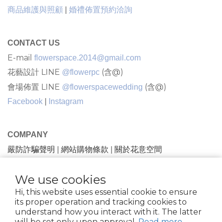
商品維護與照顧
|
婚禮佈置預約洽詢
CONTACT US
E-mail
flowerspace.2014@gmail.com
花藝設計 LINE
(含@)
@flowerpc
會場佈置 LINE
(含@)
@flowerspacewedding
Facebook
|
Instagram
COMPANY
嚴防詐騙聲明
網站購物條款
關於花意空間
|
|
We use cookies
隱私條款 |條款及細則
| 2021 © FlowerSpace |花意空間
Hi, this website uses essential cookie to ensure
花苑 |81734432
its proper operation and tracking cookies to
understand how you interact with it. The latter
will be set only upon approval.
Read more