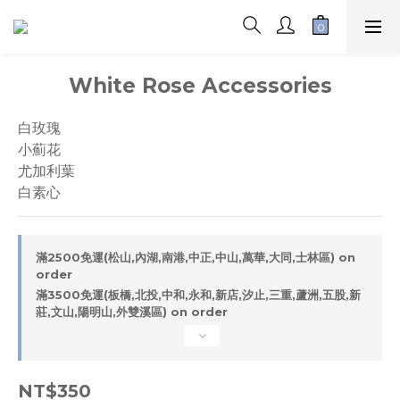
White Rose Accessories
白玫瑰
小薊花
尤加利葉
白素心
滿2500免運(松山,內湖,南港,中正,中山,萬華,大同,士林區) on
order
滿3500免運(板橋,北投,中和,永和,新店,汐止,三重,蘆洲,五股,新
莊,文山,陽明山,外雙溪區) on order
NT$350